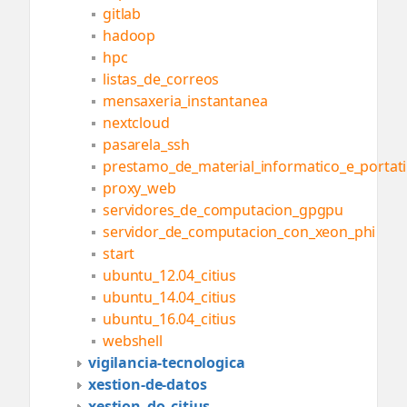
gitlab
hadoop
hpc
listas_de_correos
mensaxeria_instantanea
nextcloud
pasarela_ssh
prestamo_de_material_informatico_e_portati
proxy_web
servidores_de_computacion_gpgpu
servidor_de_computacion_con_xeon_phi
start
ubuntu_12.04_citius
ubuntu_14.04_citius
ubuntu_16.04_citius
webshell
vigilancia-tecnologica
xestion-de-datos
xestion_do_citius