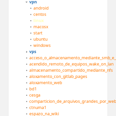
vpn
android
centos
linux
macosx
start
ubuntu
windows
vps
acceso_o_almacenamento_mediante_smb_e_
acendido_remoto_de_equipos_wake_on_lan
almacenamento_compartido_mediante_nfs
aloxamento_con_gitlab_pages
aloxamento_web
bd1
cesga
comparticion_de_arquivos_grandes_por_we
ctnuma1
espazo_na_wiki