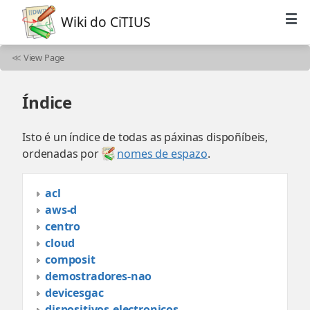
Wiki do CiTIUS
≪
View Page
Índice
Isto é un índice de todas as páxinas dispoñíbeis,
ordenadas por
nomes de espazo
.
acl
aws-d
centro
cloud
composit
demostradores-nao
devicesgac
dispositivos-electronicos