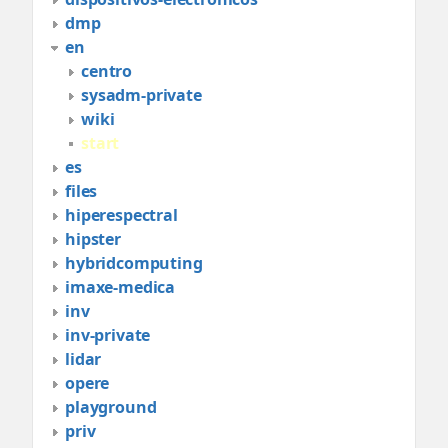
dmp
en
centro
sysadm-private
wiki
start
es
files
hiperespectral
hipster
hybridcomputing
imaxe-medica
inv
inv-private
lidar
opere
playground
priv