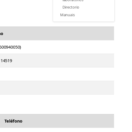
Directorio
Manuais
no
600940050)
 14519
Teléfono