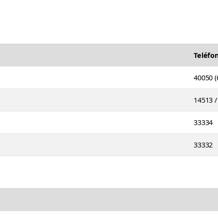
Teléfo
40050 (
14513 /
33334
33332