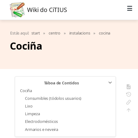
Wiki do CiTIUS
Estás aquí:
start
»
centro
»
instalacions
»
cocina
Cociña
Táboa de Contidos
Cociña
Consumibles (tódolos usuarios)
Lixo
Limpeza
Electrodomésticos
Armarios e neveira