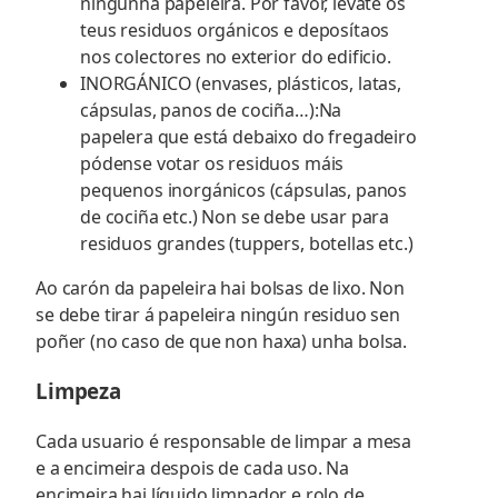
ningunha papeleira. Por favor, lévate os
teus residuos orgánicos e deposítaos
nos colectores no exterior do edificio.
INORGÁNICO (envases, plásticos, latas,
cápsulas, panos de cociña…):Na
papelera que está debaixo do fregadeiro
pódense votar os residuos máis
pequenos inorgánicos (cápsulas, panos
de cociña etc.) Non se debe usar para
residuos grandes (tuppers, botellas etc.)
Ao carón da papeleira hai bolsas de lixo. Non
se debe tirar á papeleira ningún residuo sen
poñer (no caso de que non haxa) unha bolsa.
Limpeza
Cada usuario é responsable de limpar a mesa
e a encimeira despois de cada uso. Na
encimeira hai líquido limpador e rolo de