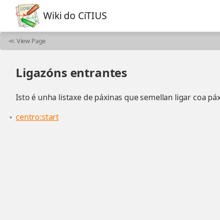
Wiki do CiTIUS
≪
View Page
Ligazóns entrantes
Isto é unha listaxe de páxinas que semellan ligar coa páx
centro:start