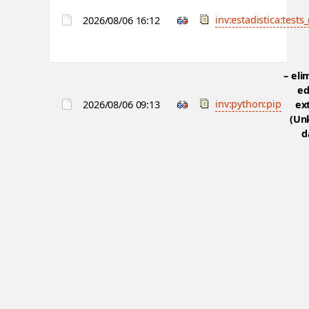
inv:estadistica:test
2026/08/06 16:12
– eli
ed
inv:python:pip
2026/08/06 09:13
ex
(Un
d