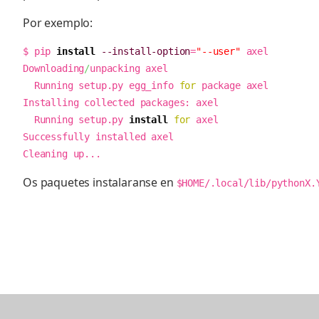
Por exemplo:
$ pip 
install
--install-option
=
"--user"
 axel

Downloading
/
unpacking axel

  Running setup.py egg_info 
for
 package axel

Installing collected packages: axel

  Running setup.py 
install
for
 axel

Successfully installed axel

Cleaning up...
Os paquetes instalaranse en
$HOME/.local/lib/pythonX.