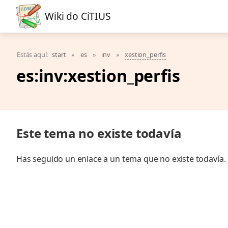
Wiki do CiTIUS
Estás aquí:
start
»
es
»
inv
»
xestion_perfis
es:inv:xestion_perfis
Este tema no existe todavía
Has seguido un enlace a un tema que no existe todavía