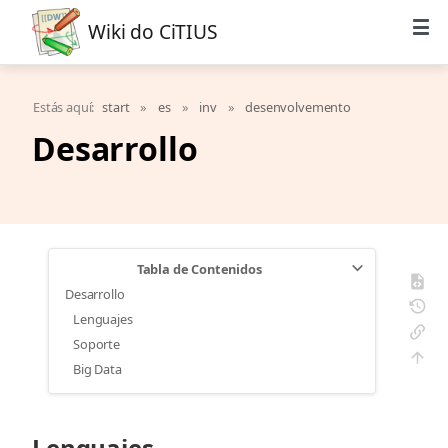
Wiki do CiTIUS
Estás aquí:
start
»
es
»
inv
»
desenvolvemento
Desarrollo
Tabla de Contenidos
Desarrollo
Lenguajes
Soporte
Big Data
Lenguajes