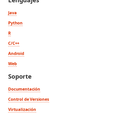
Java
Python
R
C/C++
Android
Web
Soporte
Documentación
Control de Versiones
Virtualización