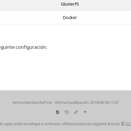
GlusterFS
Docker
guinte configuración:
centro/servizos/bd1.txt
· Última modificación: 2019/09/30 11:37
i, agás onde se indique o contrario, ofrécese baixo da seguinte licenza:
CC 