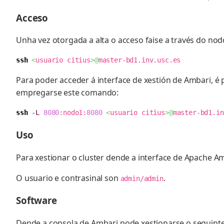
Acceso
Unha vez otorgada a alta o acceso faise a través do no
ssh
<
usuario citius
>@
master-bd1.inv.usc.es
Para poder acceder á interface de xestión de Ambari, é 
empregarse este comando:
ssh
-L
8080
:nodo1:
8080
<
usuario citius
>@
master-bd1.in
Uso
Para xestionar o cluster dende a interface de Apache 
O usuario e contrasinal son
.
admin/admin
Software
Dende a consola de Ambari pode xestionarse o seguinte