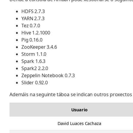
HDFS 2.7.3
YARN 2.7.3
Tez 0.7.0
Hive 1.2.1000
Pig 0.16.0
ZooKeeper 3.4.6
Storm 1.1.0
Spark 1.6.3
Spark2 2.2.0
Zeppelin Notebook 0.7.3
Slider 0.92.0
Ademáis na seguinte táboa se indican outros proxectos 
Usuario
David Luaces Cachaza