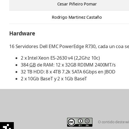
Cesar Piñeiro Pomar
Rodrigo Martinez Castaño
Hardware
16 Servidores Dell EMC PowerEdge R730, cada un coa se
2 x Intel Xeon E5-2630 v4 (2,2Ghz 10c)
384
GB
de RAM: 12 x 32GB RDIMM 2400MT/s
32 TB HDD: 8 x 4TB 7.2k SATA 6Gbps en JBOD
2 x 10Gb BaseT y 2 x 1Gb BaseT
O contido deste wik