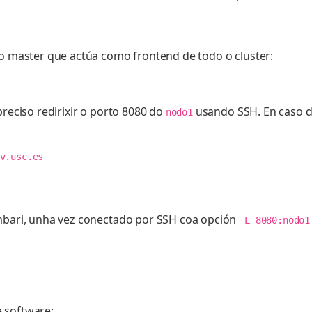
do master que actúa como frontend de todo o cluster:
preciso redirixir o porto 8080 do
usando SSH. En caso de
nodo1
v.usc.es
Ambari, unha vez conectado por SSH coa opción
-L 8080:nodo1
 software: