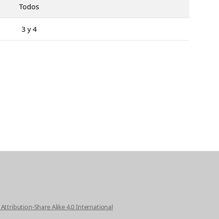
Todos
3 y 4
Attribution-Share Alike 4.0 International