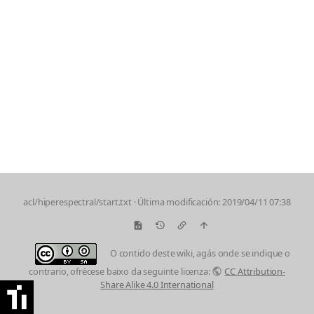
acl/hiperespectral/start.txt
· Última modificación: 2019/04/11 07:38
O contido deste wiki, agás onde se indique o
contrario, ofrécese baixo da seguinte licenza:
CC Attribution-
Share Alike 4.0 International