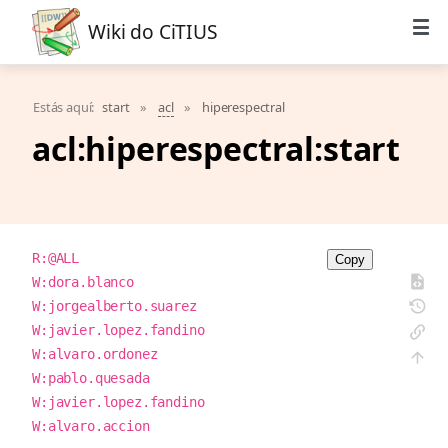
Wiki do CiTIUS
Estás aquí:
start
»
acl
»
hiperespectral
acl:hiperespectral:start
R:@ALL

Copy
W:dora.blanco

W:jorgealberto.suarez

W:javier.lopez.fandino

W:alvaro.ordonez

W:pablo.quesada

W:javier.lopez.fandino

W:alvaro.accion